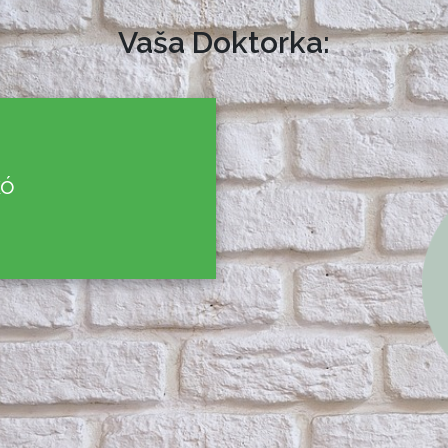
Vaša Doktorka:
kó