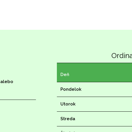
Ordin
Deň
 alebo
Pondelok
Utorok
Streda