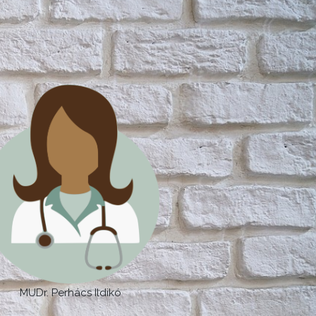
MUDr. Perhács Ildikó