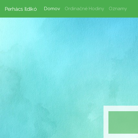
(current)
Perhács Ildikó
Domov
Ordinačné Hodiny
Oznamy